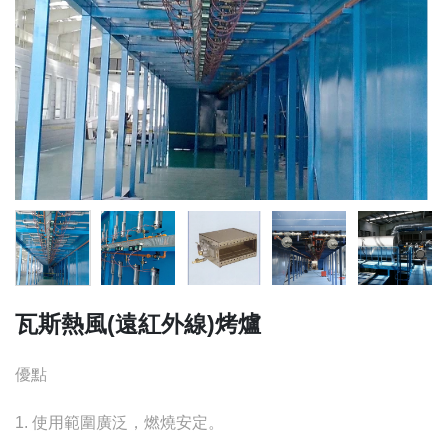
瓦斯熱風(遠紅外線)烤爐
優點
1. 使用範圍廣泛，燃燒安定。