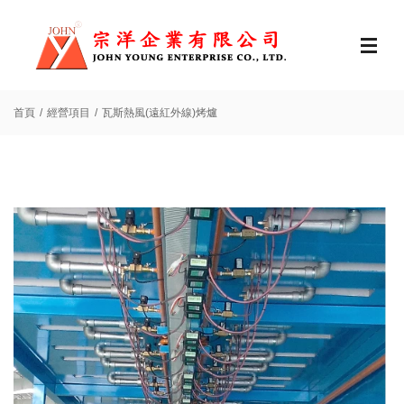
首頁
經營項目
瓦斯熱風(遠紅外線)烤爐