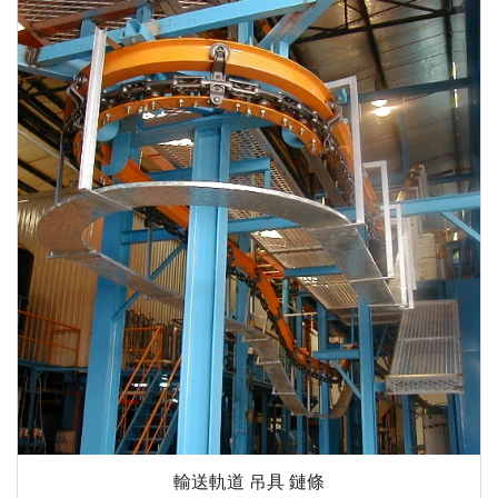
輸送軌道 吊具 鏈條