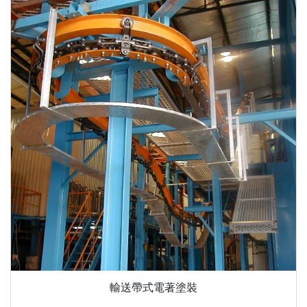
輸送帶式電著塗裝