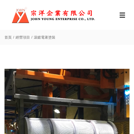
首頁
經營項目
滾鍍電著塗裝