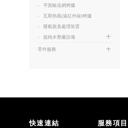
平面輸送網烤爐
瓦斯熱風(遠紅外線)烤爐
廢氣脫臭處理裝置
超純水整廠設備
零件服務
快速連結
服務項目