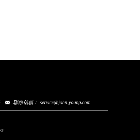
聯絡信箱：
service@john-young.com
5
3F