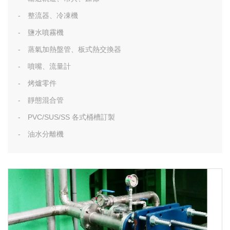
整流器、冷凍機
鹽水噴霧機
蒸氣加熱盤管、板式熱交換器
噴嘴、流量計
烤爐零件
靜態混合管
PVC/SUS/SS 各式桶槽訂製
油水分離機