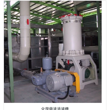
化學藥液過濾機